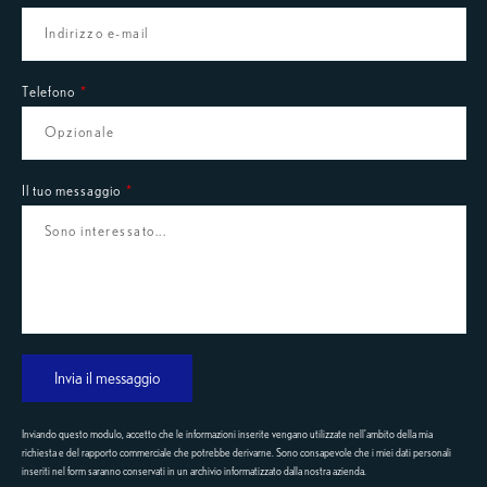
Telefono
Il tuo messaggio
Invia il messaggio
Inviando questo modulo, accetto che le informazioni inserite vengano utilizzate nell'ambito della mia
richiesta e del rapporto commerciale che potrebbe derivarne. Sono consapevole che i miei dati personali
inseriti nel form saranno conservati in un archivio informatizzato dalla nostra azienda.