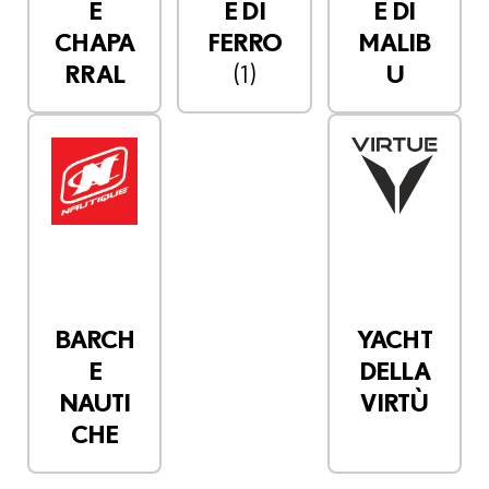
E
E DI
E DI
CHAPA
FERRO
MALIB
(1)
RRAL
U
BARCH
YACHT
E
DELLA
NAUTI
VIRTÙ
CHE