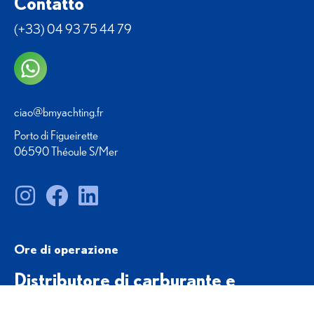
Contatto
(+33) 04 93 75 44 79
ciao@bmyachting.fr
Porto di Figueirette
06590 Théoule S/Mer
Ore di operazione
Distributore di carburante e
noleggio barche