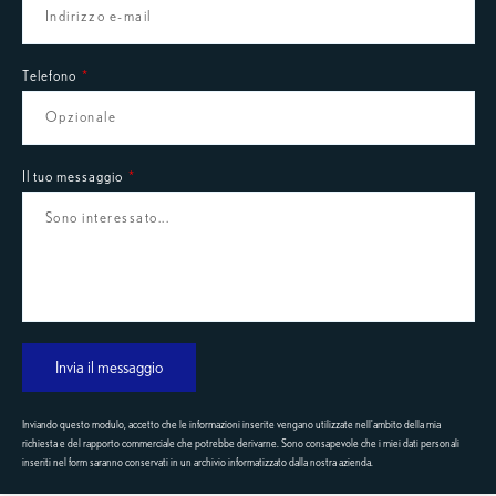
Telefono
Il tuo messaggio
Invia il messaggio
Inviando questo modulo, accetto che le informazioni inserite vengano utilizzate nell'ambito della mia
richiesta e del rapporto commerciale che potrebbe derivarne. Sono consapevole che i miei dati personali
inseriti nel form saranno conservati in un archivio informatizzato dalla nostra azienda.