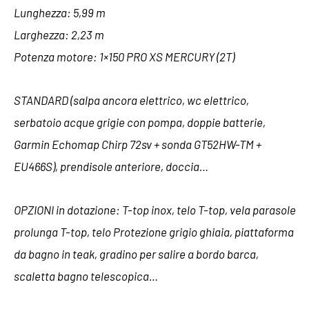
Lunghezza: 5,99 m
Larghezza: 2,23 m
Potenza motore: 1×150 PRO XS MERCURY (2T)
STANDARD (salpa ancora elettrico, wc elettrico,
serbatoio acque grigie con
pompa, doppie batterie,
Garmin Echomap Chirp 72sv + sonda GT52HW-TM +
EU466S), prendisole anteriore, doccia…
OPZIONI in dotazione: T-top inox, telo T-top, vela parasole
prolunga T-top, telo
Protezione grigio ghiaia, piattaforma
da bagno in teak, gradino per salire a bordo
barca,
scaletta bagno telescopica…