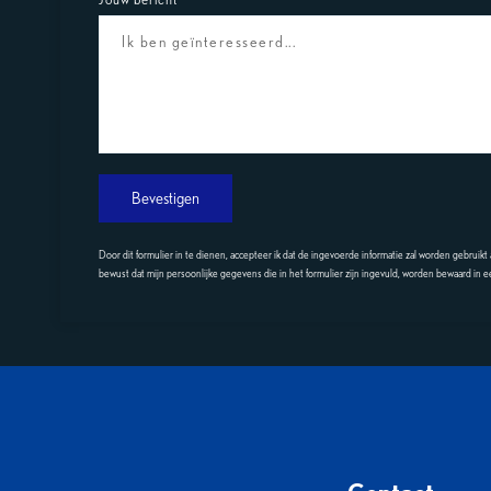
Jouw bericht
Bevestigen
Door dit formulier in te dienen, accepteer ik dat de ingevoerde informatie zal worden gebruikt
bewust dat mijn persoonlijke gegevens die in het formulier zijn ingevuld, worden bewaard in 