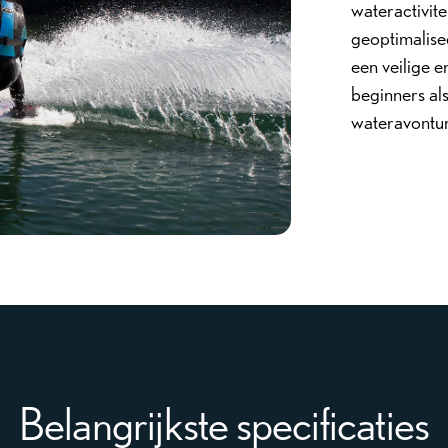
wateractivite
geoptimalise
een veilige 
beginners al
wateravontu
Belangrijkste specificaties