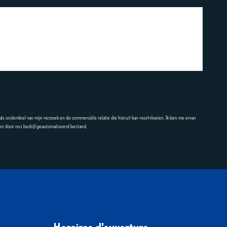
 als onderdeel van mijn verzoek en de commerciële relatie die hieruit kan voortvloeien. Ik ben me ervan
een door ons bedrijf geautomatiseerd bestand.
Horaires d'ouverture