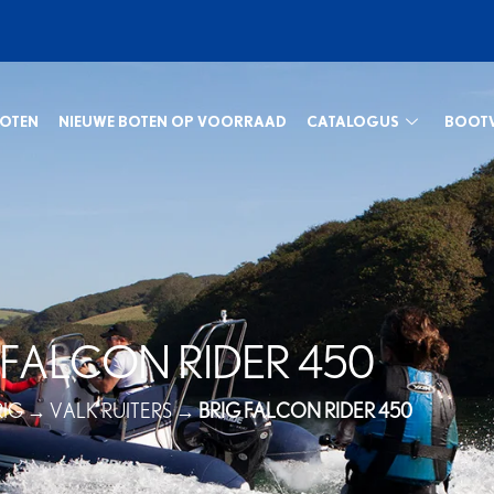
BOTEN
NIEUWE BOTEN OP VOORRAAD
CATALOGUS
BOOT
 FALCON RIDER 450
RIG
→
VALK RUITERS
→
BRIG FALCON RIDER 450