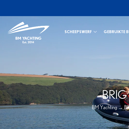
SCHEEPSWERF
GEBRUIKTE 
BRIG
BM Yachting
→
B