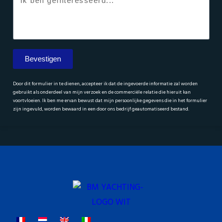
Bevestigen
Door dit formulier in te dienen, accepteer ik dat de ingevoerde informatie zal worden
gebruikt als onderdeel van mijn verzoek en de commerciële relatie die hieruit kan
voortvloeien. Ik ben me ervan bewust dat mijn persoonlijke gegevens die in het formulier
zijn ingevuld, worden bewaard in een door ons bedrijf geautomatiseerd bestand.