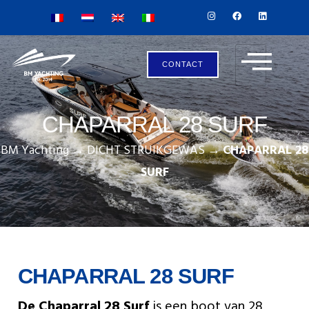
CONTACT
CHAPARRAL 28 SURF
BM Yachting
→
DICHT STRUIKGEWAS
→
CHAPARRAL 28
SURF
CHAPARRAL 28 SURF
De Chaparral 28 Surf
is een boot van 28