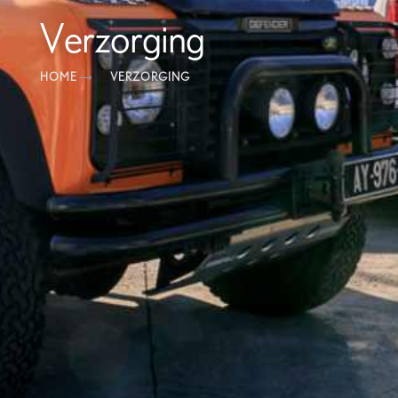
Verzorging
HOME
VERZORGING