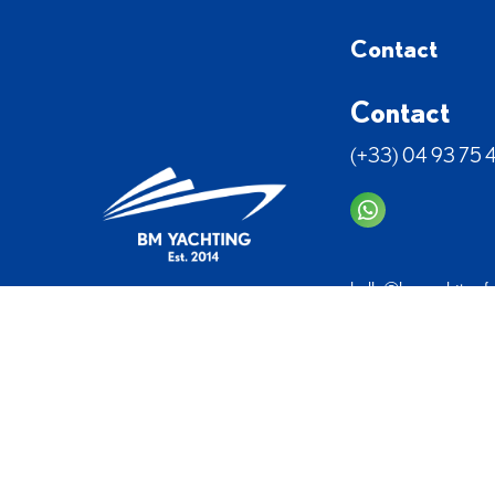
Contact
Contact
(+33) 04 93 75 
hallo@bmyachting.fr
Haven van Figueiret
06590 Théoule S/