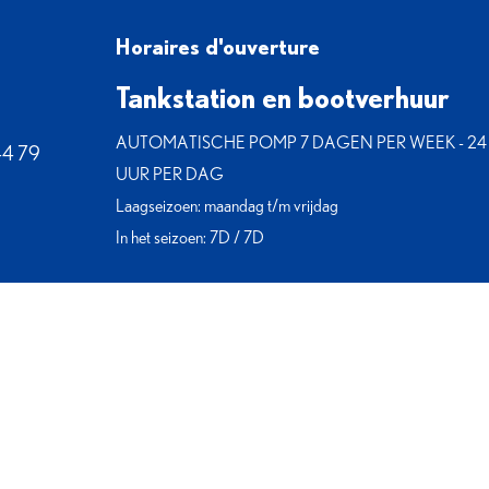
Horaires d'ouverture
Tankstation en bootverhuur
AUTOMATISCHE POMP 7 DAGEN PER WEEK - 24
44 79
UUR PER DAG
Laagseizoen: maandag t/m vrijdag
In het seizoen: 7D / 7D
Openingstijden van de werf
te
Mer
Laagseizoen: maandag t/m vrijdag
In het seizoen: maandag tot zaterdag ochtend