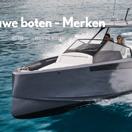
uwe boten - Merken
HOME
NIEUWE BOTEN