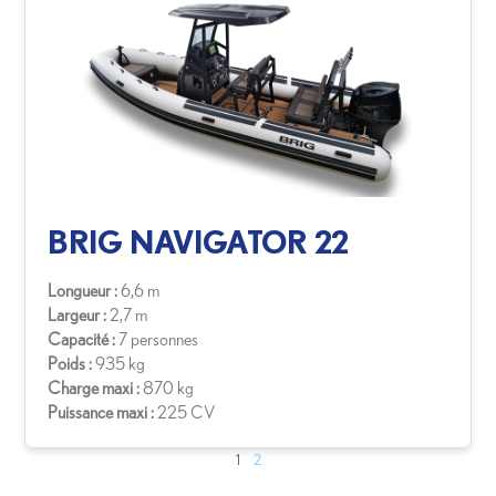
BRIG NAVIGATOR 22
Longueur :
6,6 m
Largeur :
2,7 m
Capacité :
7 personnes
Poids :
935 kg
Charge maxi :
870 kg
Puissance maxi :
225 CV
1
2