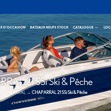
X D’OCCASION
BATEAUX NEUFS STOCK
CATALOGUE
LOC
AL 21 SSi Ski & Pêche
→
CHAPARRAL
→
CHAPARRAL 21 SSi Ski & Pêche