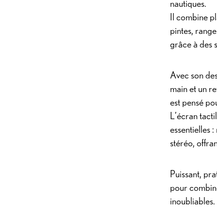
nautiques.
Il combine p
pintes, range
grâce à des s
Avec son des
main et un r
est pensé po
L’écran tact
essentielles
stéréo, offran
Puissant, prat
pour combine
inoubliables.