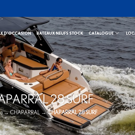
X D’OCCASION
BATEAUX NEUFS STOCK
CATALOGUE
LOC
APARRAL 28 SURF
ng
→
CHAPARRAL
→
CHAPARRAL 28 SURF