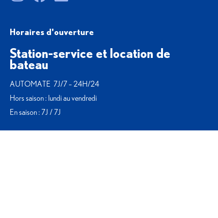
Horaires d'ouverture
Station-service et location de
bateau
AUTOMATE 7J/7 – 24H/24
Hors saison : lundi au vendredi
En saison : 7J / 7J
Horaires d'ouverture chantier naval
Hors saison : lundi au vendredi
En saison : lundi au samedi matin