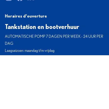
Horaires d'ouverture
Tankstation en bootverhuur
AUTOMATISCHE POMP 7 DAGEN PER WEEK - 24 UUR PER
DAG
Laagseizoen: maandag t/m vrijdag
In het seizoen: 7D / 7D
Openingstijden van de werf
Laagseizoen: maandag t/m vrijdag
In het seizoen: maandag tot zaterdag ochtend