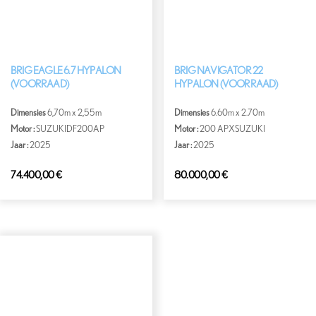
BRIG EAGLE 6.7 HYPALON
BRIG NAVIGATOR 22
(VOORRAAD)
HYPALON (VOORRAAD)
Dimensies
6,70m x 2,55m
Dimensies
6.60m x 2.70m
Motor :
SUZUKIDF200AP
Motor :
200 APXSUZUKI
Jaar :
2025
Jaar :
2025
74.400,00
€
80.000,00
€