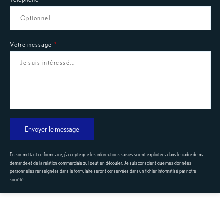
Téléphone
Votre message
Envoyer le message
En soumettant ce formulaire, j'accepte que les informations saisies soient exploitées dans le cadre de ma
demande et de la relation commerciale qui peut en découler. Je suis conscient que mes données
personnelles renseignées dans le formulaire seront conservées dans un fichier informatisé par notre
société.