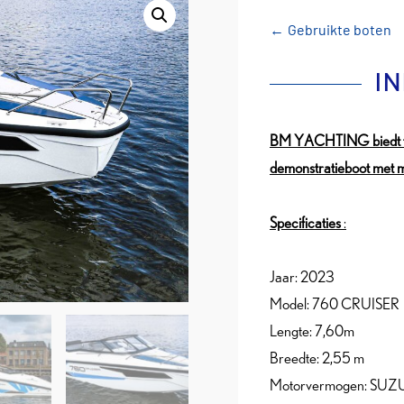
←
Gebruikte boten
I
BM YACHTING biedt 
demonstratieboot met 
Specificaties
:
Jaar: 2023
Model: 760 CRUISER
Lengte: 7,60m
Breedte: 2,55 m
Motorvermogen: SU