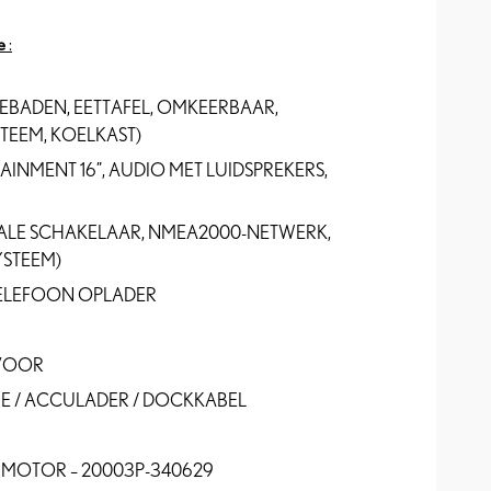
e
:
EBADEN, EETTAFEL, OMKEERBAAR,
EEM, KOELKAST)
TAINMENT 16”, AUDIO MET LUIDSPREKERS,
ITALE SCHAKELAAR, NMEA2000-NETWERK,
YSTEEM)
TELEFOON OPLADER
VOOR
IE / ACCULADER / DOCKKABEL
 MOTOR – 20003P-340629