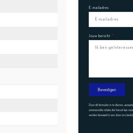
E-mailadres
Jouw bericht
Bevestigen
Door dit formulier in te dienen, accept
commerciële relatie die hieruit kan voo
worden bewaard in een door ons bedrij