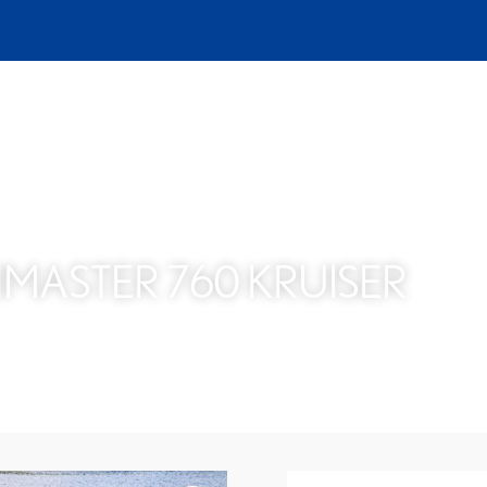
BOTEN
NIEUWE BOTEN OP VOORRAAD
CATALOGUS
BOOT
MASTER 760 KRUISER