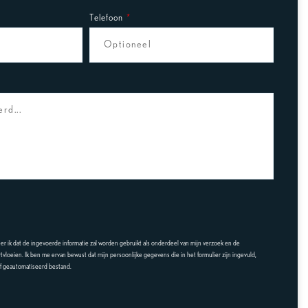
Telefoon
eer ik dat de ingevoerde informatie zal worden gebruikt als onderdeel van mijn verzoek en de
rtvloeien. Ik ben me ervan bewust dat mijn persoonlijke gegevens die in het formulier zijn ingevuld,
f geautomatiseerd bestand.